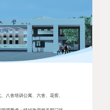
留言板
七、八舍
培训公寓、六舍、花窖、