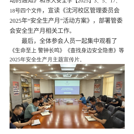
动的通知》和
东大安全字【
2025
】
3
、
5
、
17
、
，宣读《沈河校区管理委员会
18
号四个文件
2025
年“安全生产月”活动方案》，部署管委
会安全生产月相关工作
。
最后，全体参会人员一起集中观看了
《生命至上 警钟长鸣》《查找身边安全隐患》等
2025
年安全生产月主题宣传片。