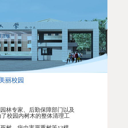
留言板
美丽校园
过园林专家、后勤保障部门以及
动了校园内树木的整体清理工
枯死树、病虫害严重树等
13
棵，